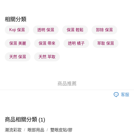
順豐站及營業點 - 確認發貨後1-3個工作天送達
每筆HK$65.00，滿HK$300.00或以上免運費
相關分類
確認發貨後1-3 工作天送達，訂單將隨機分配至SF順豐速運或京東
物流公司進行物流配送
Koji 保濕
透明 保濕
保濕 輕鬆
卸除 保濕
每筆HK$65.00，滿HK$300.00或以上免運費
保濕 美麗
保濕 帶來
透明 橘子
萃取 保濕
(香港門市) 只顯示可選門市。確認發貨後2-5個工作天到店，3天內
取。逾期會取消訂單，並不會安排重寄
天然 保濕
天然 萃取
每筆HK$20.00，滿HK$100.00或以上免運費
(澳門門市) 只顯示可選門市。確認發貨後2-5個工作天到店，3天內
取。逾期會取消訂單，並不會安排重寄
商品推薦
每筆HK$20.00，滿HK$100.00或以上免運費
客服
澳門地區配送 - 確認發貨後1-4個工作天送達
運費表
商品相關分類 (1)
潮流彩妝
眼部用品
雙眼皮貼/膠