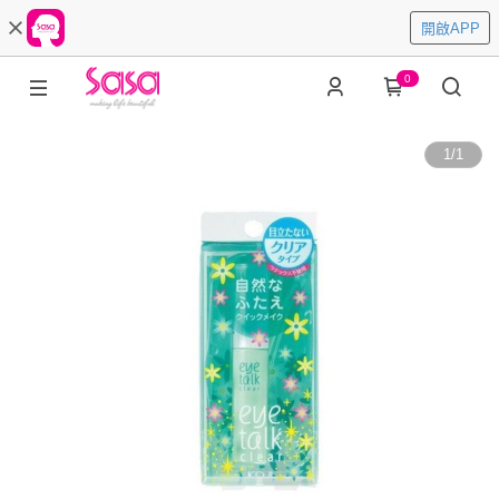
開啟APP
0
1
/
1