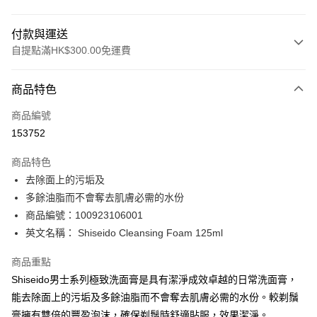
付款與運送
自提點滿HK$300.00免運費
付款方式
商品特色
信用卡
商品編號
Apple Pay
153752
AlipayHK
商品特色
PayMe
去除面上的污垢及
多餘油脂而不會奪去肌膚必需的水份
WeChat Pay
商品編號：100923106001
BoC Pay
英文名稱： Shiseido Cleansing Foam 125ml
商品重點
送貨方式
Shiseido男士系列極致洗面膏是具有潔淨成效卓越的日常洗面膏，
順豐自助櫃 - 確認發貨後1-3個工作天送達
能去除面上的污垢及多餘油脂而不會奪去肌膚必需的水份。較剃鬚
每筆HK$65.00，滿HK$300.00或以上免運費
膏擁有雙倍的豐盈泡沫，確保剃鬚時舒適貼服，效果潔淨。