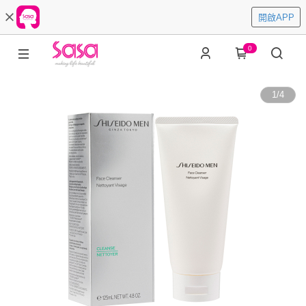
開啟APP
0
1
/
4