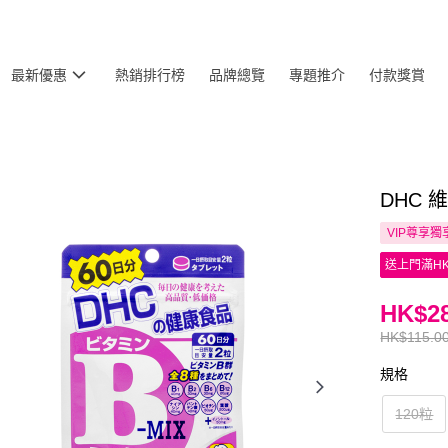
最新優惠
熱銷排行榜
品牌總覽
專題推介
付款獎賞
DHC 
VIP尊享
獨
送上門滿HK
HK$28
HK$115.0
規格
120粒