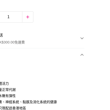
送
$300.00免運費
體活力
量正常代謝
水嫩有彈性
ay
膚、神經系統、黏膜及消化系統的健康
只限配送香港地區