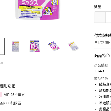
數量
付款與運
自提點滿HK
付款方式
商品特色
信用卡
商品編號
11640
Apple Pay
商品特色
AlipayHK
維持身
適用活動
維持能
PayMe
VIP 95折優惠
享
讓肌膚
WeChat P
增進肌
滿$300加購區
此產品
BoC Pay