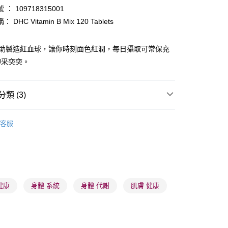
： 109718315001
DHC Vitamin B Mix 120 Tablets
有助製造紅血球，讓你時刻面色紅潤，每日攝取可常保充
 - 確認發貨後1-3個工作天送達
神采奕奕。
5.00，滿HK$300.00或以上免運費
業點 - 確認發貨後1-3個工作天送達
類 (3)
5.00，滿HK$300.00或以上免運費
健康保健
維他命
1-3 工作天送達，訂單將隨機分配至SF順豐速運或京東
客服
進行物流配送
👩‍⚕️健康推薦👩‍⚕️
美肌纖體
5.00，滿HK$300.00或以上免運費
推薦
美肌纖體 重煥年輕
) 只顯示可選門市。確認發貨後2-5個工作天到店，3天內
會取消訂單，並不會安排重寄
健康
身體 系統
身體 代謝
肌膚 健康
0.00，滿HK$100.00或以上免運費