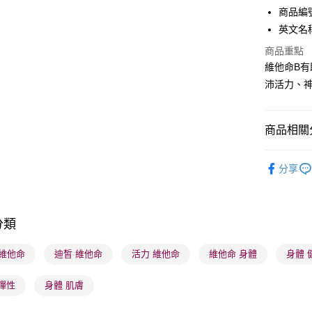
商品編號 
英文名稱： 
送貨方式
商品重點
維他命B
順豐自助櫃
沛活力、
每筆HK$6
順豐站及營
商品相關分
每筆HK$6
健康美肌
確認發貨後
分享
物流公司
健康美肌
每筆HK$6
本月人氣
(香港門市
分類
取。逾期
 維他命
迪皙 維他命
活力 維他命
維他命 身體
身體 
每筆HK$2
彈性
身體 肌膚