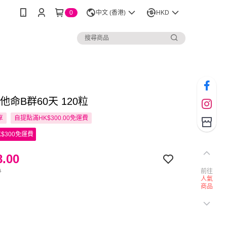
0
中文 (香港)
HKD
維他命B群60天 120粒
享
自提點滿HK$300.00免運費
$300免運費
.00
0
前往
人氣
商品