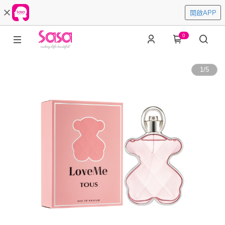
開啟APP
0
1
/
5