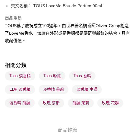
英文名稱： TOUS LoveMe Eau de Parfum 90ml
送貨方式
商品重點
順豐自助櫃 - 確認發貨後1-3個工作天送達
TOUS爲了慶祝成立100週年，由世界著名調香師Olivier Cresp創造
每筆HK$65.00，滿HK$300.00或以上免運費
了LoveMe香水，無論在外形或是香調都是傳奇與新鮮的結合，具有
順豐站及營業點 - 確認發貨後1-3個工作天送達
收藏價值。
每筆HK$65.00，滿HK$300.00或以上免運費
確認發貨後1-3 工作天送達，訂單將隨機分配至SF順豐速運或京東
相關分類
物流公司進行物流配送
每筆HK$65.00，滿HK$300.00或以上免運費
Tous 淡香精
Tous 粉紅
Tous 香精
(香港門市) 只顯示可選門市。確認發貨後2-5個工作天到店，3天內
EDP 淡香精
淡香精 茉莉
淡香精 中調
取。逾期會取消訂單，並不會安排重寄
每筆HK$20.00，滿HK$100.00或以上免運費
淡香精 前調
玫瑰 慕斯
前調 茉莉
玫瑰 花瓣
(澳門門市) 只顯示可選門市。確認發貨後2-5個工作天到店，3天內
取。逾期會取消訂單，並不會安排重寄
每筆HK$20.00，滿HK$100.00或以上免運費
商品推薦