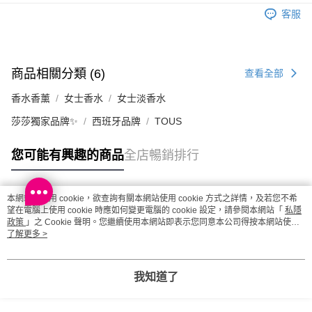
客服
商品相關分類 (6)
查看全部
香水香薰
女士香水
女士淡香水
莎莎獨家品牌✨
西班牙品牌
TOUS
您可能有興趣的商品
全店暢銷排行
本網站中使用 cookie，欲查詢有關本網站使用 cookie 方式之詳情，及若您不希
熱門標籤
望在電腦上使用 cookie 時應如何變更電腦的 cookie 設定，請參閱本網站「
私隱
政策
」之 Cookie 聲明。您繼續使用本網站即表示您同意本公司得按本網站使用
條款之 Cookie 聲明使用 cookie。
了解更多 >
熱銷排行
最新商品
人氣推薦
我知道了