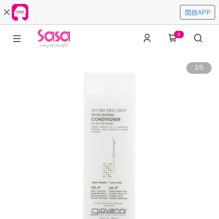
開啟APP
0
1
/
5