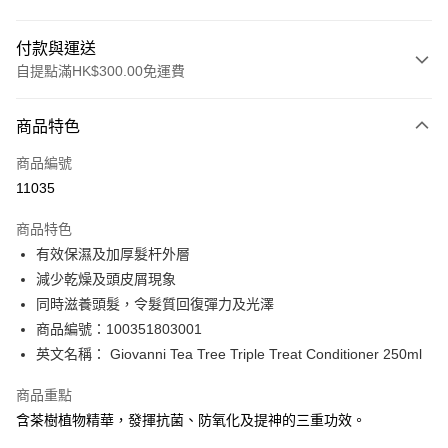
付款與運送
自提點滿HK$300.00免運費
付款方式
商品特色
信用卡
商品編號
Apple Pay
11035
AlipayHK
商品特色
PayMe
有效保濕及加厚髮杆外層
減少乾燥及頭皮屑現象
WeChat Pay
同時滋養頭髮，令髮質回復彈力及光澤
BoC Pay
商品編號：100351803001
英文名稱： Giovanni Tea Tree Triple Treat Conditioner 250ml
送貨方式
商品重點
順豐自助櫃 - 確認發貨後1-3個工作天送達
含茶樹植物精華，發揮抗菌、防氧化及提神的三重功效。
每筆HK$65.00，滿HK$300.00或以上免運費