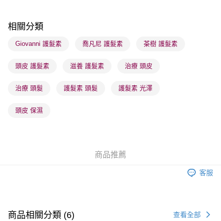
順豐站及營業點 - 確認發貨後1-3個工作天送達
每筆HK$65.00，滿HK$300.00或以上免運費
相關分類
確認發貨後1-3 工作天送達，訂單將隨機分配至SF順豐速運或京東
Giovanni 護髮素
喬凡尼 護髮素
茶樹 護髮素
物流公司進行物流配送
頭皮 護髮素
滋養 護髮素
治療 頭皮
每筆HK$65.00，滿HK$300.00或以上免運費
(香港門市) 只顯示可選門市。確認發貨後2-5個工作天到店，3天內
治療 頭髮
護髮素 頭髮
護髮素 光澤
取。逾期會取消訂單，並不會安排重寄
頭皮 保濕
每筆HK$20.00，滿HK$100.00或以上免運費
(澳門門市) 只顯示可選門市。確認發貨後2-5個工作天到店，3天內
取。逾期會取消訂單，並不會安排重寄
商品推薦
每筆HK$20.00，滿HK$100.00或以上免運費
客服
澳門地區配送 - 確認發貨後1-4個工作天送達
運費表
商品相關分類 (6)
查看全部