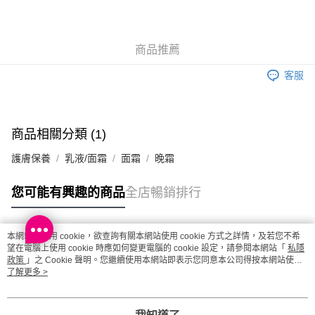
澳門地區配送 - 確認發貨後1-4個工作天送達
運費表
商品推薦
客服
商品相關分類 (1)
護膚保養
乳液/面霜
面霜
晚霜
您可能有興趣的商品
全店暢銷排行
本網站中使用 cookie，欲查詢有關本網站使用 cookie 方式之詳情，及若您不希
熱門標籤
望在電腦上使用 cookie 時應如何變更電腦的 cookie 設定，請參閱本網站「
私隱
政策
」之 Cookie 聲明。您繼續使用本網站即表示您同意本公司得按本網站使用
條款之 Cookie 聲明使用 cookie。
了解更多 >
熱銷排行
最新商品
人氣推薦