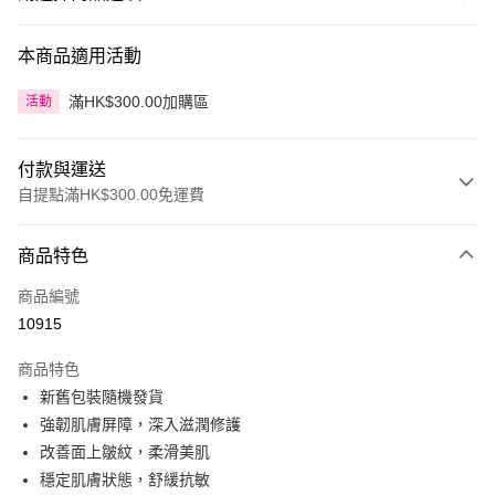
本商品適用活動
滿HK$300.00加購區
活動
付款與運送
自提點滿HK$300.00免運費
付款方式
商品特色
信用卡
商品編號
Apple Pay
10915
AlipayHK
商品特色
PayMe
新舊包裝隨機發貨
強韌肌膚屏障，深入滋潤修護
WeChat Pay
改善面上皺紋，柔滑美肌
BoC Pay
穩定肌膚狀態，舒緩抗敏