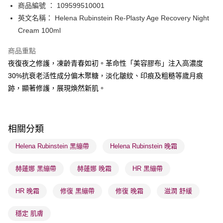
商品編號 ： 109599510001
送貨方式
英文名稱： Helena Rubinstein Re-Plasty Age Recovery Night
Cream 100ml
順豐自助櫃 - 確認發貨後1-3個工作天送達
每筆HK$65.00，滿HK$300.00或以上免運費
商品重點
順豐站及營業點 - 確認發貨後1-3個工作天送達
夜復夜之修護，凍齡青春如初。革命性「美容膠布」注入高濃度
30%抗衰老活性成分偏木聚糖，淡化皺紋、印痕及粗糙等歲月痕
每筆HK$65.00，滿HK$300.00或以上免運費
跡，顯著修護，展現煥然新肌。
確認發貨後1-3 工作天送達，訂單將隨機分配至SF順豐速運或京東
物流公司進行物流配送
每筆HK$65.00，滿HK$300.00或以上免運費
相關分類
(香港門市) 只顯示可選門市。確認發貨後2-5個工作天到店，3天內
Helena Rubinstein 黑繃帶
Helena Rubinstein 晚霜
取。逾期會取消訂單，並不會安排重寄
每筆HK$20.00，滿HK$100.00或以上免運費
赫蓮娜 黑繃帶
赫蓮娜 晚霜
HR 黑繃帶
(澳門門市) 只顯示可選門市。確認發貨後2-5個工作天到店，3天內
HR 晚霜
修復 黑繃帶
修復 晚霜
滋潤 舒緩
取。逾期會取消訂單，並不會安排重寄
每筆HK$20.00，滿HK$100.00或以上免運費
穩定 肌膚