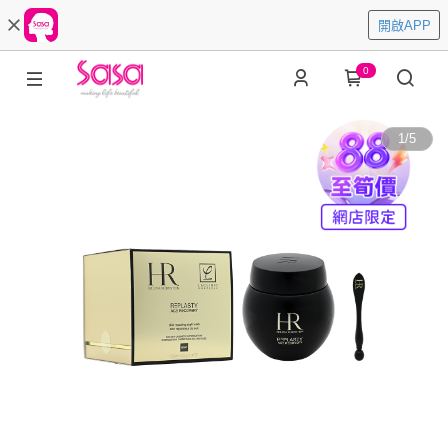
開啟APP
0
1
/
5