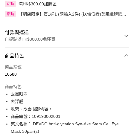
滿HK$300.00加購區
活動
【網店限定】買1送1 (請輸入2件) (送價低者)美肌纖體館精
活動
選產品
付款與運送
自提點滿HK$300.00免運費
付款方式
商品特色
信用卡
商品編號
Apple Pay
10588
AlipayHK
商品特色
PayMe
去黑眼圈
去浮腫
WeChat Pay
收緊、改善眼部倦容。
BoC Pay
商品編號：109193002001
英文名稱： DEVDO Anti-glycation Syn-Ake Stem Cell Eye
送貨方式
Mask 30pair(s)