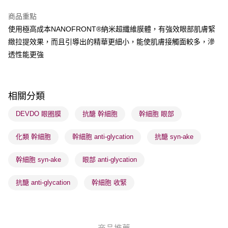
順豐自助櫃 - 確認發貨後1-3個工作天送達
商品重點
每筆HK$65.00，滿HK$300.00或以上免運費
使用極高成本NANOFRONT®納米超纖維膜體，有強效眼部肌膚緊
順豐站及營業點 - 確認發貨後1-3個工作天送達
緻拉提效果，而且引導出的精華更細小，能使肌膚接觸面較多，滲
透性能更強
每筆HK$65.00，滿HK$300.00或以上免運費
確認發貨後1-3 工作天送達，訂單將隨機分配至SF順豐速運或京東
物流公司進行物流配送
相關分類
每筆HK$65.00，滿HK$300.00或以上免運費
DEVDO 眼圈膜
抗醣 幹細胞
幹細胞 眼部
(香港門市) 只顯示可選門市。確認發貨後2-5個工作天到店，3天內
取。逾期會取消訂單，並不會安排重寄
化類 幹細胞
幹細胞 anti-glycation
抗醣 syn-ake
每筆HK$20.00，滿HK$100.00或以上免運費
幹細胞 syn-ake
眼部 anti-glycation
(澳門門市) 只顯示可選門市。確認發貨後2-5個工作天到店，3天內
取。逾期會取消訂單，並不會安排重寄
抗醣 anti-glycation
幹細胞 收緊
每筆HK$20.00，滿HK$100.00或以上免運費
澳門地區配送 - 確認發貨後1-4個工作天送達
運費表