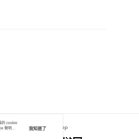
會取消訂單，並不會安排重寄
0.00，滿HK$100.00或以上免運費
送 - 確認發貨後1-4個工作天送達
運費表
 cookie
e 聲明使
我知道了
官方APP