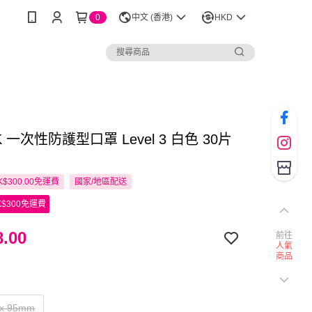
0
中文 (香港)
HKD
K 一次性防護型口罩 Level 3 白色 30片
$300.00免運費
國家/地區配送
$300免運費
.00
前往
人氣
商品
x 95mm