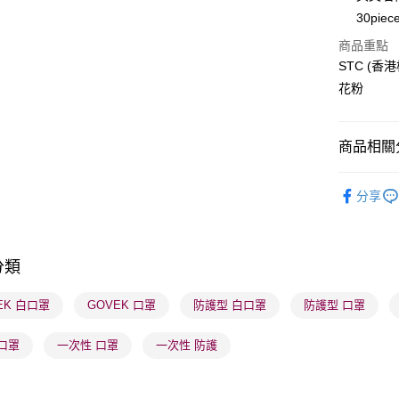
30piec
BoC Pay
商品重點
STC (
送貨方式
花粉
順豐自助櫃
每筆HK$6
商品相關分
順豐站及營
健康美肌
每筆HK$6
分享
確認發貨後
物流公司
分類
每筆HK$6
EK 白口罩
GOVEK 口罩
防護型 白口罩
防護型 口罩
(香港門市
取。逾期
口罩
一次性 口罩
一次性 防護
每筆HK$2
(澳門門市