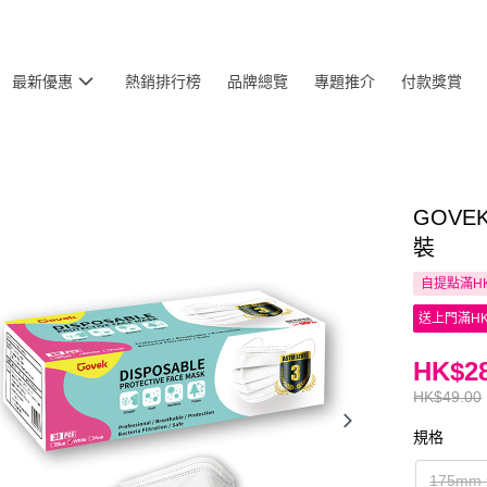
最新優惠
熱銷排行榜
品牌總覽
專題推介
付款獎賞
GOVE
裝
自提點滿HK
送上門滿HK
HK$28
HK$49.00
規格
175mm 