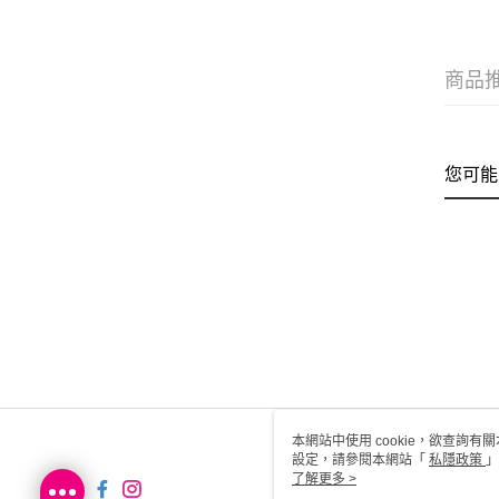
商品
您可能
本網站中使用 cookie，欲查詢有關
設定，請參閱本網站「
私隱政策
」
用 cookie。
了解更多 >