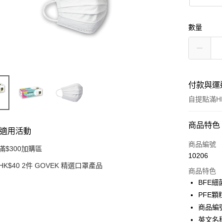
數量
付款與運
自提點滿HK
付款方式
商品特色
適用活動
信用卡
商品編號
滿$300加購區
10206
Apple Pay
HK$40 2件 GOVEK 精選口罩產品
商品特色
AlipayHK
BFE細
PFE顆
PayMe
商品編號
WeChat P
英文名稱： 