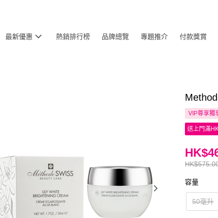
最新優惠
熱銷排行榜
品牌總覽
專題推介
付款獎賞
Meth
VIP尊享
獨
送上門滿HK
HK$46
HK$575.0
容量
50毫升