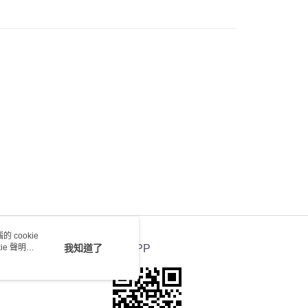
0.00，滿HK$100.00或以上免運費
送 - 確認發貨後1-4個工作天送達
運費表
 cookie
e 聲明使
我知道了
官方APP