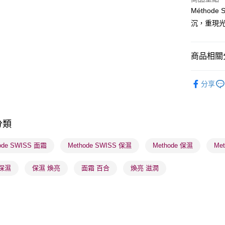
Métho
沉，重現
送貨方式
順豐自助櫃
商品相關分
每筆HK$6
護膚保養
順豐站及營
分享
護膚保養
每筆HK$6
莎莎獨家
確認發貨後
分類
莎莎獨家
物流公司
每筆HK$6
莎莎獨家
ode SWISS 面霜
Methode SWISS 保濕
Methode 保濕
Me
(香港門市
保濕
保濕 煥亮
面霜 百合
煥亮 滋潤
取。逾期
每筆HK$2
(澳門門市
取。逾期