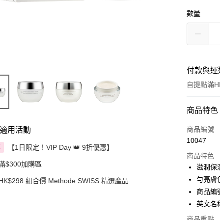
數量
付款與運
自提點滿HK
付款方式
商品特色
信用卡
商品編號
適用活動
10047
Apple Pay
【1日限定！VIP Day 👑 9折優惠】
享
商品特色
滿$300加購區
AlipayHK
滋潤保
勻亮膚
HK$298 組合價 Methode SWISS 精選產品
PayMe
商品編號 
WeChat P
英文名稱: 
BoC Pay
商品重點