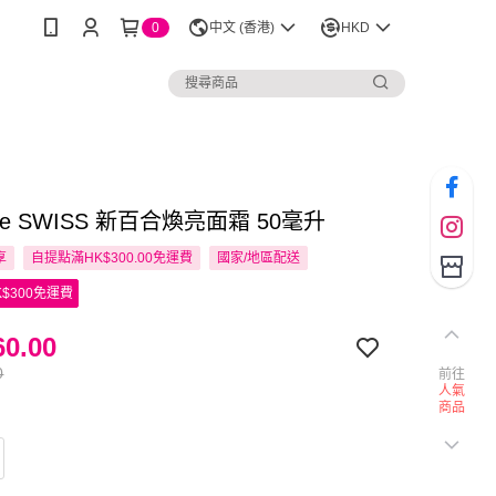
0
中文 (香港)
HKD
ode SWISS 新百合煥亮面霜 50毫升
享
自提點滿HK$300.00免運費
國家/地區配送
$300免運費
0.00
0
前往
人氣
商品