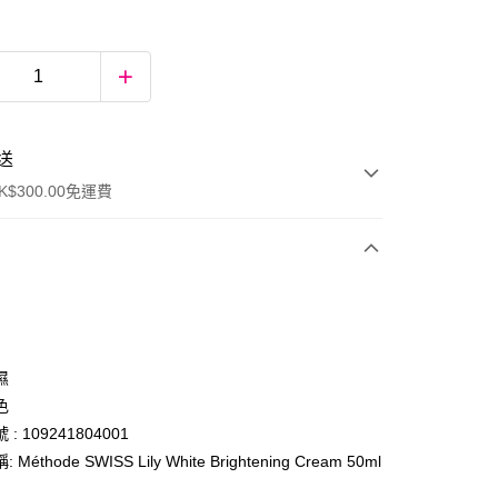
送
$300.00免運費
濕
色
: 109241804001
ay
Méthode SWISS Lily White Brightening Cream 50ml