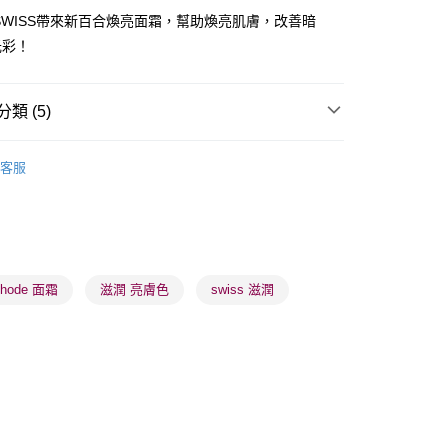
de SWISS帶來新百合煥亮面霜，幫助煥亮肌膚，改善暗
光彩！
 - 確認發貨後1-3個工作天送達
類 (5)
5.00，滿HK$300.00或以上免運費
乳液/面霜
面霜
日霜
業點 - 確認發貨後1-3個工作天送達
客服
乳液/面霜
面霜
晚霜
5.00，滿HK$300.00或以上免運費
品牌✨
瑞士品牌
Méthode SWISS
1-3 工作天送達，訂單將隨機分配至SF順豐速運或京東
品牌✨
最新上線
進行物流配送
5.00，滿HK$300.00或以上免運費
品牌✨
全部產品
thode 面霜
滋潤 亮膚色
swiss 滋潤
) 只顯示可選門市。確認發貨後2-5個工作天到店，3天內
會取消訂單，並不會安排重寄
0.00，滿HK$100.00或以上免運費
) 只顯示可選門市。確認發貨後2-5個工作天到店，3天內
會取消訂單，並不會安排重寄