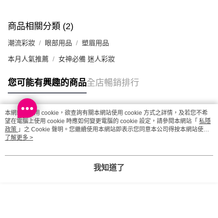
澳門地區配送 - 確認發貨後1-4個工作天送達
運費表
商品相關分類 (2)
潮流彩妝
眼部用品
塑眉用品
本月人氣推薦
女神必備 迷人彩妝
您可能有興趣的商品
全店暢銷排行
本網站中使用 cookie，欲查詢有關本網站使用 cookie 方式之詳情，及若您不希
熱門標籤
望在電腦上使用 cookie 時應如何變更電腦的 cookie 設定，請參閱本網站「
私隱
政策
」之 Cookie 聲明。您繼續使用本網站即表示您同意本公司得按本網站使用
條款之 Cookie 聲明使用 cookie。
了解更多 >
熱銷排行
最新商品
人氣推薦
我知道了