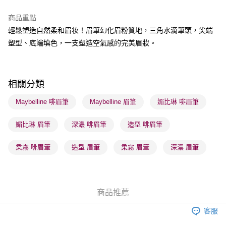
商品重點
送貨方式
輕鬆塑造自然柔和眉妆！眉筆幻化眉粉質地，三角水滴筆頭，尖端
順豐自助櫃 - 確認發貨後1-3個工作天送達
塑型、底端填色，一支塑造空氣感的完美眉妝。
每筆HK$65.00，滿HK$300.00或以上免運費
順豐站及營業點 - 確認發貨後1-3個工作天送達
每筆HK$65.00，滿HK$300.00或以上免運費
相關分類
確認發貨後1-3 工作天送達，訂單將隨機分配至SF順豐速運或京東
Maybelline 啡眉筆
Maybelline 眉筆
媚比琳 啡眉筆
物流公司進行物流配送
媚比琳 眉筆
深濃 啡眉筆
造型 啡眉筆
每筆HK$65.00，滿HK$300.00或以上免運費
(香港門市) 只顯示可選門市。確認發貨後2-5個工作天到店，3天內
柔霧 啡眉筆
造型 眉筆
柔霧 眉筆
深濃 眉筆
取。逾期會取消訂單，並不會安排重寄
每筆HK$20.00，滿HK$100.00或以上免運費
(澳門門市) 只顯示可選門市。確認發貨後2-5個工作天到店，3天內
商品推薦
取。逾期會取消訂單，並不會安排重寄
客服
每筆HK$20.00，滿HK$100.00或以上免運費