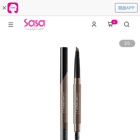
開啟APP
0
1
/
1